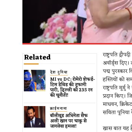
राष्ट्रपति द्रौप
Related
अवॉर्ड्स दिए।
पद्म पुरस्कार 
देश दुनिया
हस्तियों को स
MI vs DC: रोमेरो शेफर्ड-
टिम डेविड की तूफानी
राष्ट्रपति मुर्
पारी, दिल्ली को 235 रन
प्रदान किए। ज
की चुनौती!
माधवन, क्रिके
क्राईमनामा
सविता पूनिया 
बॉलीवुड​ अभिनेता सैफ
अली खान पर चाकू से ​
जानलेवा हमला​!
खास बात यह है