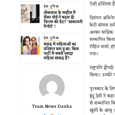
ऐसी हस्तियां है
देश दुनिया
लोकसभा के माहौल में
दिवंगत अभिनेता 
सेंसर बोर्ड ने बदल दी
फिल्म की डेट? ‘साबरमती
केटी थॉमस समे
रिपोर्ट’ !
अल्का याग्निक 
देश दुनिया
सम्मानित किया
संसद में महिलाओं का
रोहित शर्मा, ह
प्रतिशत कम ​हुआ​; किस
गया।
पार्टी में सबसे ज्यादा
महिला सांसद हैं?
राष्ट्रपति द्रौप
किया। उनकी पत्
पुरस्कार के लिए
इंदु देवी ने कह
से सम्मानित कि
Team News Danka
खुशी के आंसू 