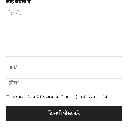
कोई जवाब दें
टिप्पणी:
ना
ईम
अगली बार टिप्पणी के लिए इस ब्राउज़र में मेरा नाम, ईमेल और वेबसाइट सहेजें