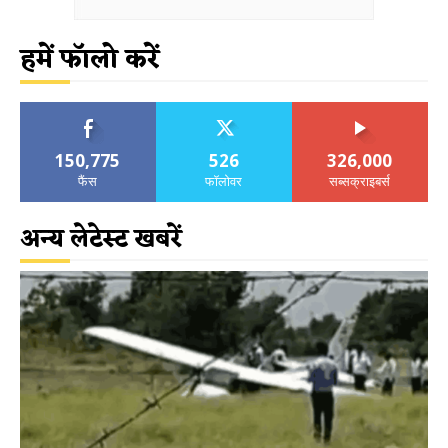
हमें फॉलो करें
150,775
526
326,000
फैंस
फॉलोवर
सब्सक्राइबर्स
अन्य लेटेस्ट खबरें