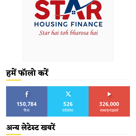
हमें फॉलो करें
150,784
526
326,000
फैंस
फॉलोवर
सब्सक्राइबर्स
अन्य लेटेस्ट खबरें