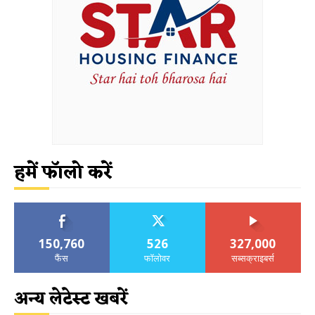
हमें फॉलो करें
150,760
526
327,000
फैंस
फॉलोवर
सब्सक्राइबर्स
अन्य लेटेस्ट खबरें