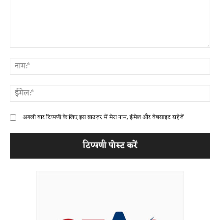
टिप्पणी:
ना
ईम
अगली बार टिप्पणी के लिए इस ब्राउज़र में मेरा नाम, ईमेल और वेबसाइट सहेजें