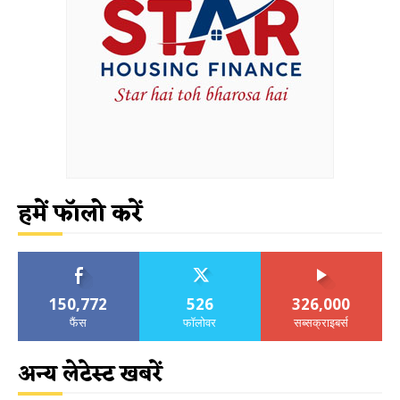
हमें फॉलो करें
150,772
526
326,000
फैंस
फॉलोवर
सब्सक्राइबर्स
अन्य लेटेस्ट खबरें