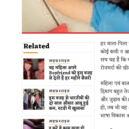
हर माता-पिता 
Related
कोई कमी न आए। 
सच यह है कि ब
लाइफ़स्टाइल
रोजमर्रा की छो
यह महिला अपने
Boyfriend को इस वजह
से देती है हर महीने सैलरी
महिला एवं बाल
दिमाग बहुत ते
लाइफ़स्टाइल
इस वजह से भारतीयों की
और जुड़ाव की।
दो साल औसत आयु हुई
हो, तब भी वह
कम, स्टडी में खुलासा
भाषा विकास औ
लाइफ़स्टाइल
न करें ये काम वरना हो