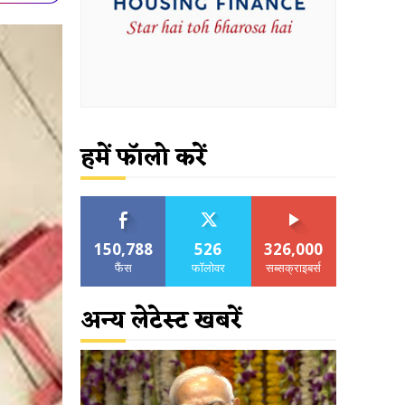
हमें फॉलो करें
150,788
526
326,000
फैंस
फॉलोवर
सब्सक्राइबर्स
अन्य लेटेस्ट खबरें