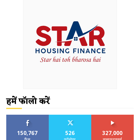
हमें फॉलो करें
150,767
526
327,000
फैंस
फॉलोवर
सब्सक्राइबर्स