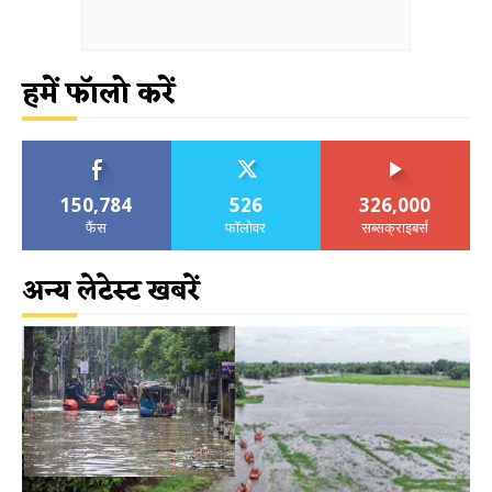
हमें फॉलो करें
150,784
526
326,000
फैंस
फॉलोवर
सब्सक्राइबर्स
अन्य लेटेस्ट खबरें