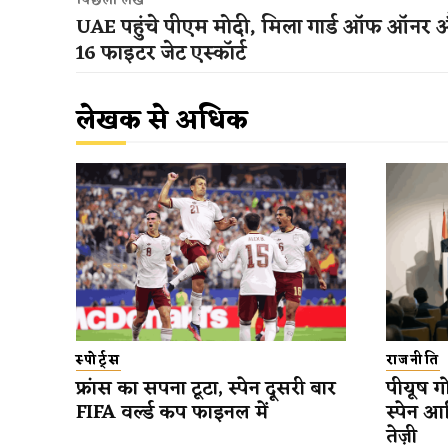
पिछला लेख
UAE पहुंचे पीएम मोदी, मिला गार्ड ऑफ ऑनर 
16 फाइटर जेट एस्कॉर्ट
लेखक से अधिक
स्पोर्ट्स
राजनीति
फ्रांस का सपना टूटा, स्पेन दूसरी बार
पीयूष गो
FIFA वर्ल्ड कप फाइनल में
स्पेन आ
तेज़ी