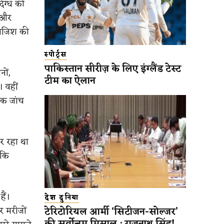
िग्ध की
क और
साजिश की
स्पोर्ट्स
पाकिस्तान सीरीज़ के लिए इंग्लैंड टेस्ट
नों,
टीम का ऐलान
। वहीं
िक जांच
र रहा था
 कि
हैं।
देश दुनिया
र मरीजों
टेरिटोरियल आर्मी ‘सिटीजन-सोल्जर’