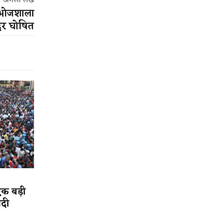
अगला लेख
 भोजशाला
दिर घोषित
एक बड़ी
ादी