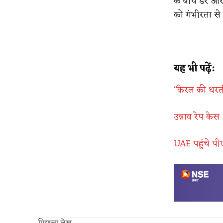
के बीच डर और 
को गंभीरता से ल
यह भी पढ़ें:
“केरल की धरती
उन्नाव रेप केस
UAE पहुंचे पी