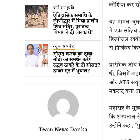
कोशिश कर रहे 
धर्म संस्कृति
ऐतिहासिक समाधि के
यह मामला बुध
जीर्णोद्धार में मिला प्राचीन
शिव मंदिर, पुरातत्व
में एक संदिग्ध
विभाग ने दी जानकारी!
डिस्पोजल स्क्
न्यूज़ अपडेट
से निष्क्रिय क
सांसद म्हस्के का दावा:
मोदी का समर्थन करेंगे
प्रारंभिक जांच
उद्धव ठाकरे के दो सांसद?
ठाकरे गुट में भूचाल?
थी, जिसमें टाइ
और ATS संयुक्त
मकसद क्या था 
महाराष्ट्र के म
कि अस्पताल से 
उन्होंने कहा, 
Team News Danka