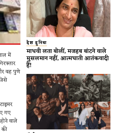
देश दुनिया
माधवी लता बोलीं, मजहब बांटने वाले
ाल में
मुसलमान नहीं, आत्मघाती आतंकवादी
गिरफ्तार
हैं!
और वह पुणे
जिसे
 टाइमर
िए गए
ोने वाले
े की