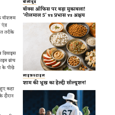
बॉलीवुड
बॉक्स ऑफिस पर बड़ा मुकाबला!
‘गोलमाल 5’ vs प्रभास vs अक्षय
े वॉशरूम
 एंड
ित तरीके
सिव डिवाइस
इम ब्रांच
ा के पीछे
लाइफ़स्टाइल
शाम की भूख का हेल्दी सॉल्यूशन!
े हुए कहा
के दौरान