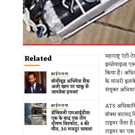
महाराष्ट्र एंट
Related
इम्प्रोवाइज्ड 
किया है। अधिक
क्राईमनामा
के मांजरी इला
बॉलीवुड​ अभिनेता सैफ
अली खान पर चाकू से ​
संयुक्त अभिया
जानलेवा हमला​!
ATS अधिकारियो
क्राईमनामा
डोंबिवली एमआईडीस:
बॉक्स बरामद क
एक के बाद एक तीन
टाइमर जैसा है
भीषण विस्फोट, 4 की
मौत, 30 मजदूर घायल!
टाइमर का एक 