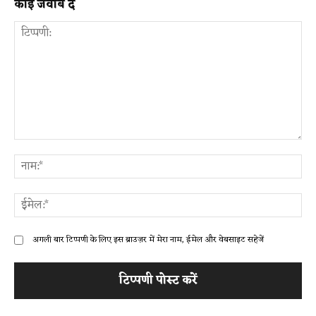
कोई जवाब दें
टिप्पणी:
ना
ईम
अगली बार टिप्पणी के लिए इस ब्राउज़र में मेरा नाम, ईमेल और वेबसाइट सहेजें