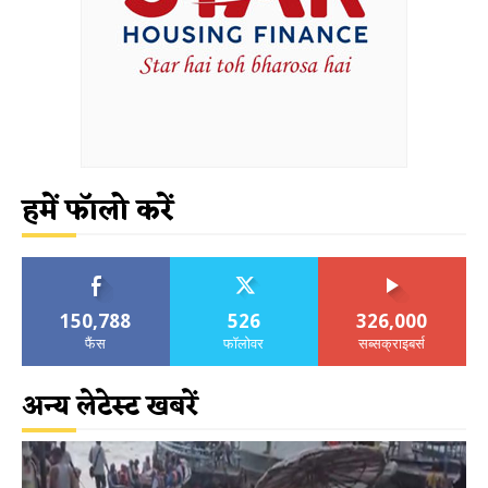
हमें फॉलो करें
150,788
526
326,000
फैंस
फॉलोवर
सब्सक्राइबर्स
अन्य लेटेस्ट खबरें