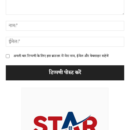
टिप्पणी:
ना
ईम
अगली बार टिप्पणी के लिए इस ब्राउज़र में मेरा नाम, ईमेल और वेबसाइट सहेजें