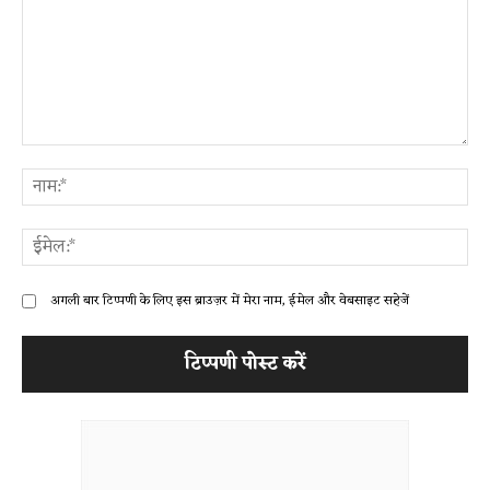
टिप्पणी:
ना
ईम
अगली बार टिप्पणी के लिए इस ब्राउज़र में मेरा नाम, ईमेल और वेबसाइट सहेजें