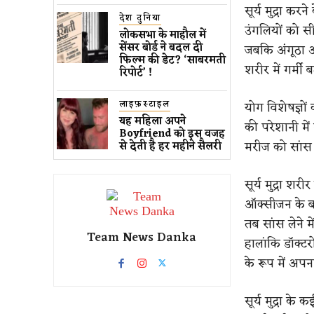
सूर्य मुद्रा क
देश दुनिया
उंगलियों को सी
लोकसभा के माहौल में
सेंसर बोर्ड ने बदल दी
जबकि अंगूठा अ
फिल्म की डेट? ‘साबरमती
शरीर में गर्मी
रिपोर्ट’ !
लाइफ़स्टाइल
योग विशेषज्ञो
यह महिला अपने
की परेशानी मे
Boyfriend को इस वजह
मरीज को सांस ल
से देती है हर महीने सैलरी
सूर्य मुद्रा श
ऑक्सीजन के बह
तब सांस लेने म
Team News Danka
हालांकि डॉक्टर
के रूप में अप
सूर्य मुद्रा क