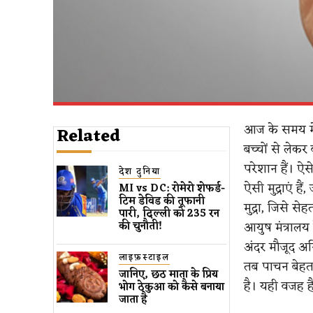
आज के समय में 
Related
बच्चों से लेकर
परेशान हैं। ऐ
देश दुनिया
ऐसी मुद्राएं है
MI vs DC: रोमेरो शेफर्ड-
टिम डेविड की तूफानी
मुद्रा, जिसे स
पारी, दिल्ली को 235 रन
आयुष मंत्रालय क
की चुनौती!
अंदर मौजूद अग
लाइफ़स्टाइल
तब पाचन बेहतर
जानिए, छठ माता के प्रिय
है। यही वजह है
भोग ठेकुआ को कैसे बनाया
जाता है