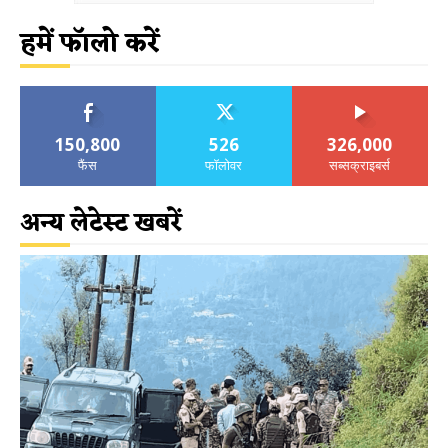
हमें फॉलो करें
150,800
526
326,000
फैंस
फॉलोवर
सब्सक्राइबर्स
अन्य लेटेस्ट खबरें