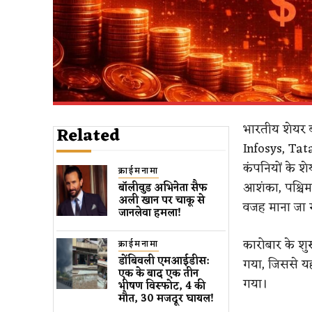
भारतीय शेयर बा
Related
Infosys, Tat
कंपनियों के शे
क्राईमनामा
आशंका, पश्चिम
बॉलीवुड​ अभिनेता सैफ
अली खान पर चाकू से ​
वजह माना जा र
जानलेवा हमला​!
कारोबार के शुर
क्राईमनामा
डोंबिवली एमआईडीस:
गया, जिससे यह 
एक के बाद एक तीन
गया।
भीषण विस्फोट, 4 की
मौत, 30 मजदूर घायल!