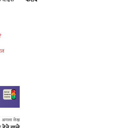
करीब
?
टल
अगला लेख