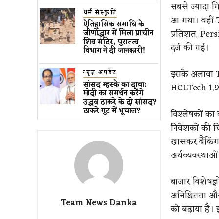
सबसे ज्यादा ग
धर्म संस्कृति
आ गया। वहीं T
ऐतिहासिक समाधि के
प्रतिशत, Pers
जीर्णोद्धार में मिला प्राचीन
शिव मंदिर, पुरातत्व
दर्ज की गई।
विभाग ने दी जानकारी!
इसके अलावा T
न्यूज़ अपडेट
सांसद म्हस्के का दावा:
HCLTech 1.98
मोदी का समर्थन करेंगे
उद्धव ठाकरे के दो सांसद?
ठाकरे गुट में भूचाल?
विश्लेषकों का 
निवेशकों की चि
खासकर बैंकिंग
अर्थव्यवस्थाओ
बाजार विशेषज्ञ
अनिश्चितता और 
Team News Danka
को बढ़ाया है।