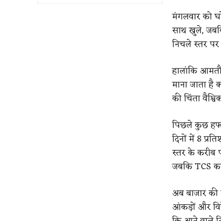
मंगलवार को घर
साथ खुले, जबक
निचले स्तर पर
हालांकि आमतौ
माना जाता है क
की चिंता वैश्व
पिछले कुछ हफ्त
दिनों में 8 प्
स्तर के करीब प
जबकि TCS का
अब बाजार की न
आंकड़ों और विद
कि आने वाले दि