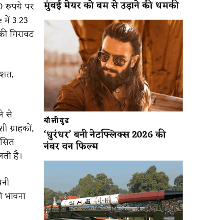
मुंबई मेयर को बम से उड़ाने की धमकी
0 रुपये पर
में 3.23
 की गिरावट
िशत,
े से
बॉलीवुड
 ग्राहकों,
‘धुरंधर’ बनी नेटफ्लिक्स 2026 की
िकसित
नंबर वन फिल्म
लती है।
बनी
की भावना