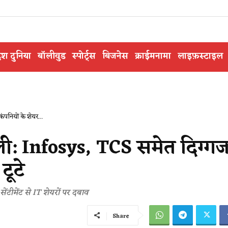
ेश दुनिया
बॉलीवुड
स्पोर्ट्स
बिजनेस
क्राईमनामा
लाइफ़स्टाइल
पनियों के शेयर...
ाली: Infosys, TCS समेत दिग्ग
टूटे
ंटीमेंट से IT शेयरों पर दबाव
Share