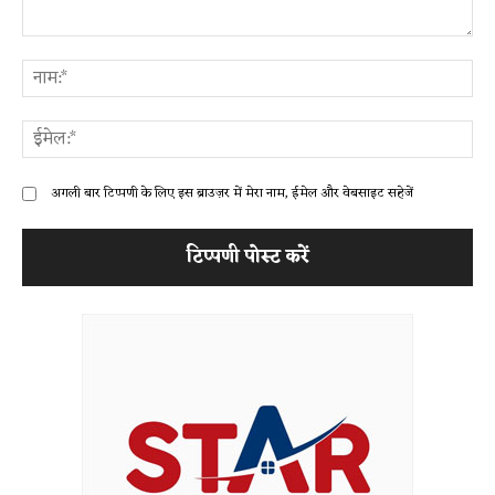
टिप्पणी:
ना
ईम
अगली बार टिप्पणी के लिए इस ब्राउज़र में मेरा नाम, ईमेल और वेबसाइट सहेजें