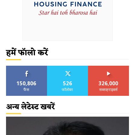
हमें फॉलो करें
150,806
526
326,000
फैंस
फॉलोवर
सब्सक्राइबर्स
अन्य लेटेस्ट खबरें