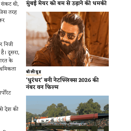
मुंबई मेयर को बम से उड़ाने की धमकी
 संकट थी,
। जिस तरह
रूर
और निजी
ै। दूसरा,
भारत के
राथमिकता
बॉलीवुड
‘धुरंधर’ बनी नेटफ्लिक्स 2026 की
नंबर वन फिल्म
्पोरेट
से देश की