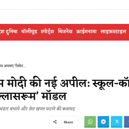
ेश दुनिया
बॉलीवुड
स्पोर्ट्स
बिजनेस
क्राईमनामा
लाइफ़स्टाइल
 अपनाएं ‘रिमोट...
म मोदी की नई अपील: स्कूल-क
क्लासरूम’ मॉडल
रा भंडार बचाने और तेल खपत घटाने की कवायद
Share