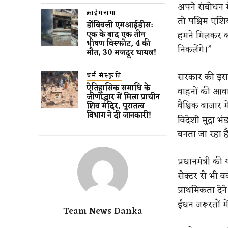
अपने संबोधन म
क्राईमनामा
तो पश्चिम एशिय
डोंबिवली एमआईडीस:
हमने मिलकर क
एक के बाद एक तीन
भीषण विस्फोट, 4 की
निकलेंगे।”
मौत, 30 मजदूर घायल!
सरकार की इस प
धर्म संस्कृति
ऐतिहासिक समाधि के
वाहनों की आवा
जीर्णोद्धार में मिला प्राचीन
वैश्विक बाजार
शिव मंदिर, पुरातत्व
विभाग ने दी जानकारी!
विदेशी मुद्रा
बनता जा रहा ह
प्रधानमंत्री की
सेक्टर से भी व
प्राथमिकता दे
ईंधन जरूरतों 
Team News Danka