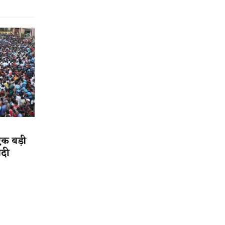
एक बड़ी
ादी