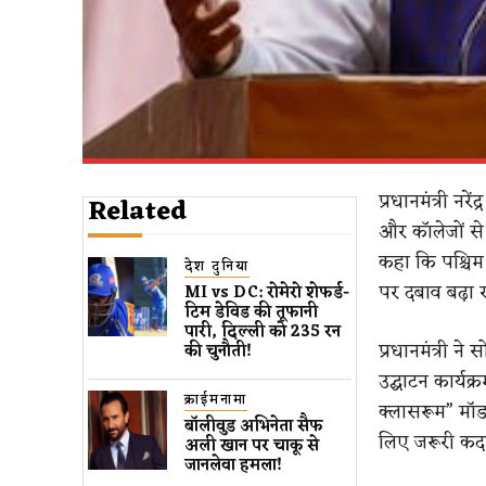
प्रधानमंत्री नर
Related
और कॉलेजों से
कहा कि पश्चिम 
देश दुनिया
पर दबाव बढ़ा र
MI vs DC: रोमेरो शेफर्ड-
टिम डेविड की तूफानी
पारी, दिल्ली को 235 रन
प्रधानमंत्री न
की चुनौती!
उद्घाटन कार्य
क्राईमनामा
क्लासरूम” मॉड
बॉलीवुड​ अभिनेता सैफ
लिए जरूरी कद
अली खान पर चाकू से ​
जानलेवा हमला​!