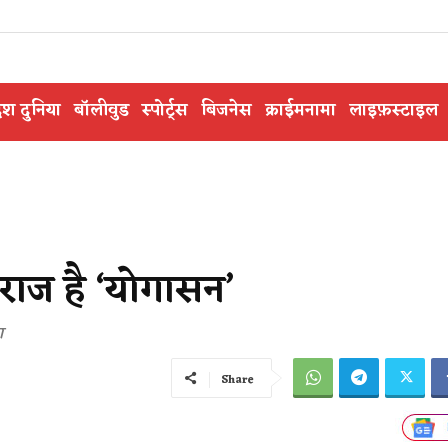
ेश दुनिया
बॉलीवुड
स्पोर्ट्स
बिजनेस
क्राईमनामा
लाइफ़स्टाइल
राज है ‘योगासन’
ा
Share