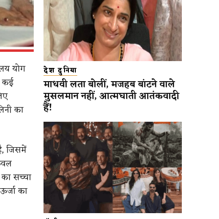
ालय योग
देश दुनिया
ो कई
माधवी लता बोलीं, मजहब बांटने वाले
मुसलमान नहीं, आत्मघाती आतंकवादी
लिए
हैं!
लिनी का
, जिसमें
केवल
ग का सच्चा
ऊर्जा का