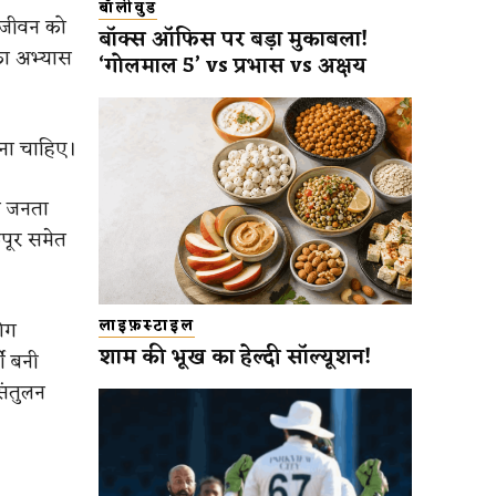
बॉलीवुड
े जीवन को
बॉक्स ऑफिस पर बड़ा मुकाबला!
का अभ्यास
‘गोलमाल 5’ vs प्रभास vs अक्षय
रना चाहिए।
म जनता
कपूर समेत
लाइफ़स्टाइल
ोग
शाम की भूख का हेल्दी सॉल्यूशन!
जी बनी
संतुलन