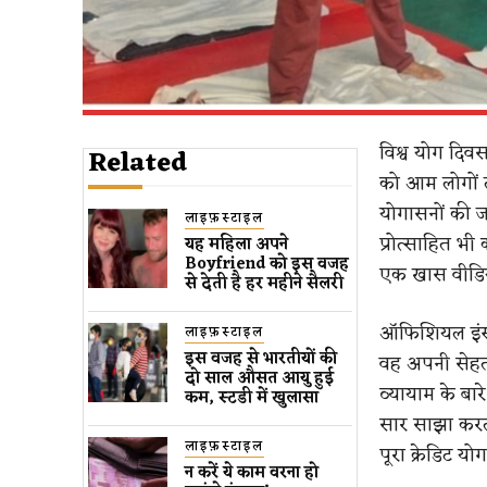
विश्व योग दिव
Related
को आम लोगों त
योगासनों की 
लाइफ़स्टाइल
प्रोत्साहित भी
यह महिला अपने
Boyfriend को इस वजह
एक खास वीडिय
से देती है हर महीने सैलरी
ऑफिशियल इंस्टा
लाइफ़स्टाइल
इस वजह से भारतीयों की
वह अपनी सेहत 
दो साल औसत आयु हुई
व्यायाम के बारे
कम, स्टडी में खुलासा
सार साझा करती
लाइफ़स्टाइल
पूरा क्रेडिट 
न करें ये काम वरना हो