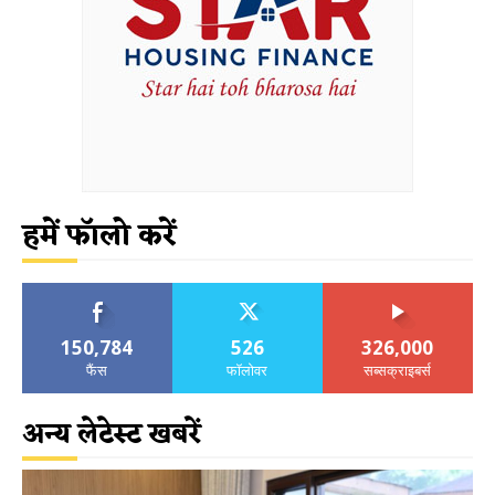
हमें फॉलो करें
150,784
526
326,000
फैंस
फॉलोवर
सब्सक्राइबर्स
अन्य लेटेस्ट खबरें