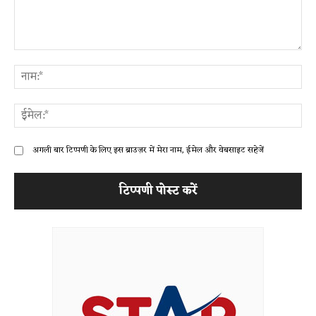
टिप्पणी:
ना
ईम
अगली बार टिप्पणी के लिए इस ब्राउज़र में मेरा नाम, ईमेल और वेबसाइट सहेजें