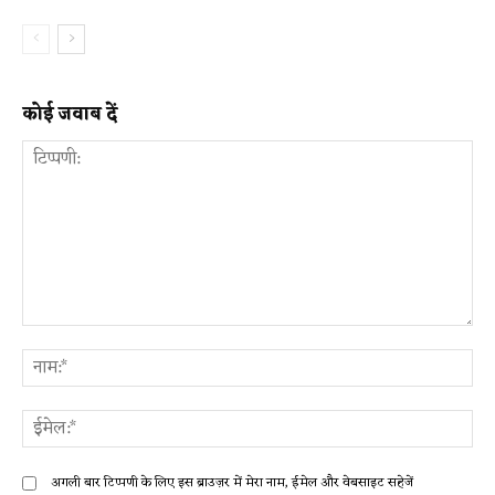
कोई जवाब दें
टिप्पणी:
ना
ईम
अगली बार टिप्पणी के लिए इस ब्राउज़र में मेरा नाम, ईमेल और वेबसाइट सहेजें