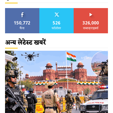
150,772
526
326,000
फैंस
फॉलोवर
सब्सक्राइबर्स
अन्य लेटेस्ट खबरें