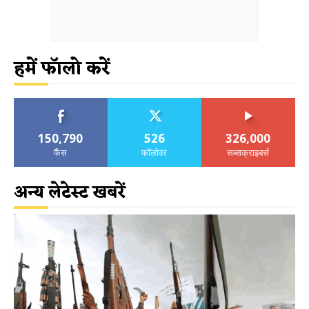
हमें फॉलो करें
150,790
526
326,000
फैंस
फॉलोवर
सब्सक्राइबर्स
अन्य लेटेस्ट खबरें