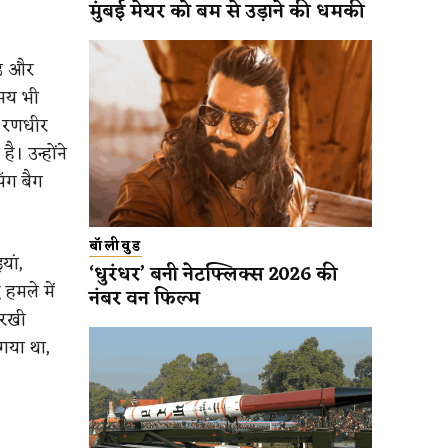
मुंबई मेयर को बम से उड़ाने की धमकी
ढ़ और
समय भी
। रणधीर
 उन्होंने
ंग बैग
बॉलीवुड
यां,
‘धुरंधर’ बनी नेटफ्लिक्स 2026 की
हमले में
नंबर वन फिल्म
चरखी
गया था,