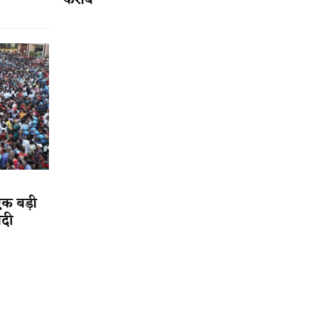
करीब
एक बड़ी
ादी