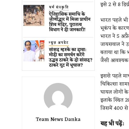
इसे 2 से 8 डिग
धर्म संस्कृति
ऐतिहासिक समाधि के
भारत पहले भी
जीर्णोद्धार में मिला प्राचीन
शिव मंदिर, पुरातत्व
भूकंप के कारण
विभाग ने दी जानकारी!
भारत ने 5 अप
न्यूज़ अपडेट
जायसवाल ने उस
सांसद म्हस्के का दावा:
बताया था कि भ
मोदी का समर्थन करेंगे
जैसी आवश्यक स
उद्धव ठाकरे के दो सांसद?
ठाकरे गुट में भूचाल?
इससे पहले मार
चिकित्सा सामग
घायल लोगों के
इलाके स्थित 2
जिसमें 400 से
Team News Danka
यह भी पढ़ें: