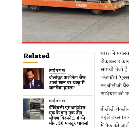
भारत ने मंगलव
Related
टीकाकरण कार्य
सामग्री भेजी 
क्राईमनामा
प्लेटफॉर्म ‘एक
बॉलीवुड​ अभिनेता सैफ
अली खान पर चाकू से ​
टन बीसीजी वैक
जानलेवा हमला​!
अभियान को मज
क्राईमनामा
डोंबिवली एमआईडीस:
बीसीजी वैक्सीन
एक के बाद एक तीन
पहले तरल (डाय
भीषण विस्फोट, 4 की
मौत, 30 मजदूर घायल!
में पैक की जा