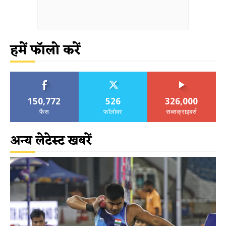
हमें फॉलो करें
150,772
526
326,000
फैंस
फॉलोवर
सब्सक्राइबर्स
अन्य लेटेस्ट खबरें