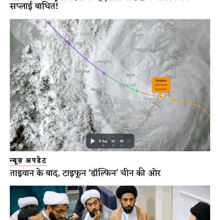
सप्लाई बाधित!
न्यूज़ अपडेट
ताइवान के बाद, टाइफून ‘डॉल्फिन’ चीन की ओर