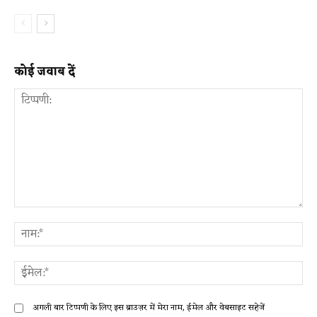
कोई जवाब दें
टिप्पणी:
ना
ईम
अगली बार टिप्पणी के लिए इस ब्राउज़र में मेरा नाम, ईमेल और वेबसाइट सहेजें