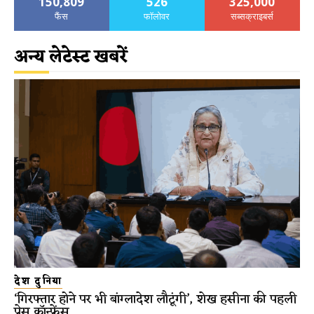
150,809
526
325,000
फैंस
फॉलोवर
सब्सक्राइबर्स
अन्य लेटेस्ट खबरें
देश दुनिया
‘गिरफ्तार होने पर भी बांग्लादेश लौटूंगी’, शेख हसीना की पहली
प्रेस कॉन्फ्रेंस