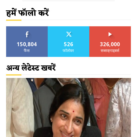
हमें फॉलो करें
150,804
526
326,000
फैंस
फॉलोवर
सब्सक्राइबर्स
अन्य लेटेस्ट खबरें