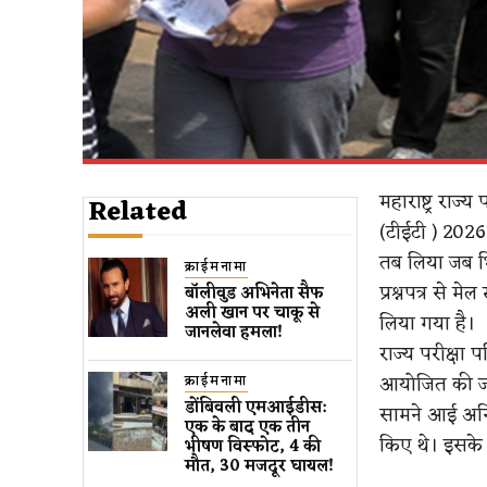
महाराष्ट्र राज
Related
(टीईटी ) 202
तब लिया जब भिव
क्राईमनामा
प्रश्नपत्र से 
बॉलीवुड​ अभिनेता सैफ
अली खान पर चाकू से ​
लिया गया है।
जानलेवा हमला​!
राज्य परीक्षा पर
आयोजित की जान
क्राईमनामा
डोंबिवली एमआईडीस:
सामने आई अनिय
एक के बाद एक तीन
किए थे। इसके ब
भीषण विस्फोट, 4 की
मौत, 30 मजदूर घायल!