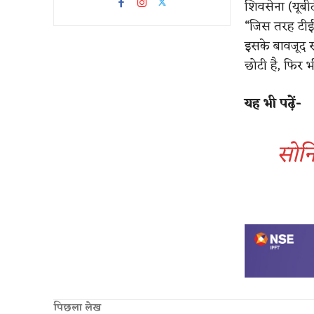
शिवसेना (यूबी
“जिस तरह टीईट
इसके बावजूद स
छोटी है, फिर भ
यह भी पढ़ें-
सोन
पिछला लेख