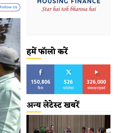
हमें फॉलो करें
150,806
526
326,000
फैंस
फॉलोवर
सब्सक्राइबर्स
अन्य लेटेस्ट खबरें