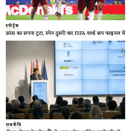
स्पोर्ट्स
फ्रांस का सपना टूटा, स्पेन दूसरी बार FIFA वर्ल्ड कप फाइनल में
राजनीति