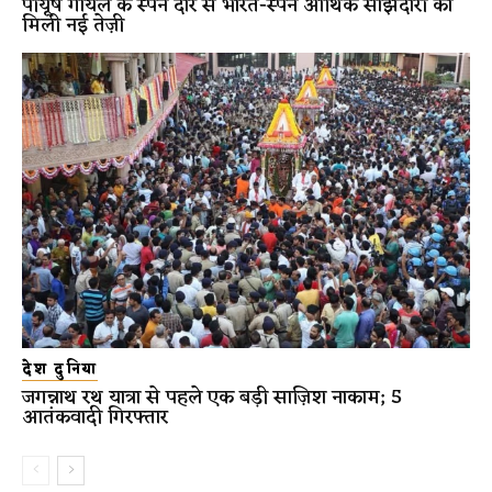
पीयूष गोयल के स्पेन दौरे से भारत-स्पेन आर्थिक साझेदारी को
मिली नई तेज़ी
देश दुनिया
जगन्नाथ रथ यात्रा से पहले एक बड़ी साज़िश नाकाम; 5
आतंकवादी गिरफ्तार