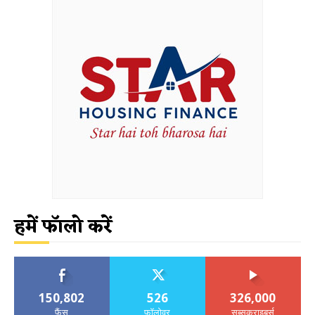
हमें फॉलो करें
150,802
526
326,000
फैंस
फॉलोवर
सब्सक्राइबर्स