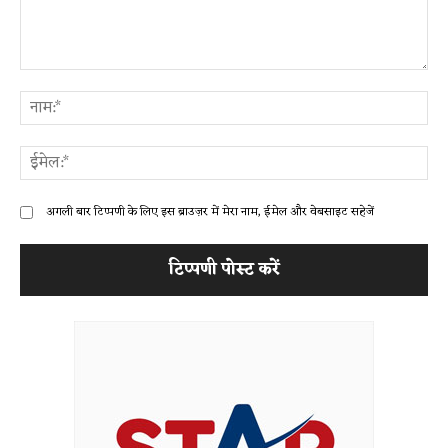
टिप्पणी:
ना
ईम
अगली बार टिप्पणी के लिए इस ब्राउज़र में मेरा नाम, ईमेल और वेबसाइट सहेजें