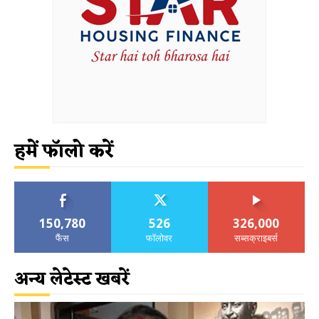
हमें फॉलो करें
150,780
526
326,000
फैंस
फॉलोवर
सब्सक्राइबर्स
अन्य लेटेस्ट खबरें