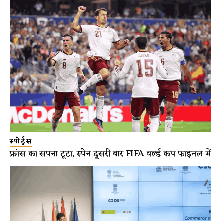
स्पोर्ट्स
फ्रांस का सपना टूटा, स्पेन दूसरी बार FIFA वर्ल्ड कप फाइनल में