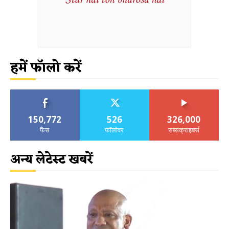
हमें फॉलो करें
150,772
526
326,000
फैंस
फॉलोवर
सब्सक्राइबर्स
अन्य लेटेस्ट खबरें