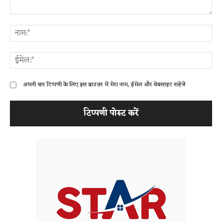
टिप्पणी:
ना
ईम
अगली बार टिप्पणी के लिए इस ब्राउज़र में मेरा नाम, ईमेल और वेबसाइट सहेजें