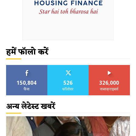
हमें फॉलो करें
150,804
526
326,000
फैंस
फॉलोवर
सब्सक्राइबर्स
अन्य लेटेस्ट खबरें