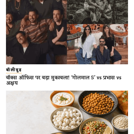
बॉलीवुड
बॉक्स ऑफिस पर बड़ा मुकाबला! ‘गोलमाल 5’ vs प्रभास vs
अक्षय