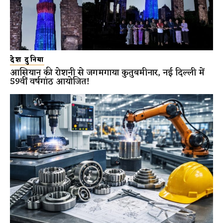
देश दुनिया
आसियान की रोशनी से जगमगाया कुतुबमीनार, नई दिल्ली में
59वीं वर्षगांठ आयोजित!