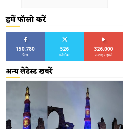
हमें फॉलो करें
150,780
526
326,000
फैंस
फॉलोवर
सब्सक्राइबर्स
अन्य लेटेस्ट खबरें