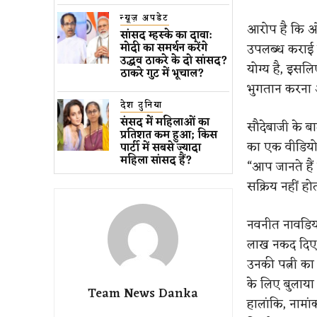
न्यूज़ अपडेट
आरोप है कि ओम
सांसद म्हस्के का दावा:
उपलब्ध कराई ग
मोदी का समर्थन करेंगे
उद्धव ठाकरे के दो सांसद?
योग्य है, इसलि
ठाकरे गुट में भूचाल?
भुगतान करना 
देश दुनिया
संसद में महिलाओं का
सौदेबाजी के 
प्रतिशत कम ​हुआ​; किस
का एक वीडियो
पार्टी में सबसे ज्यादा
महिला सांसद हैं?
“आप जानते हैं
सक्रिय नहीं हो
नवनीत नावडिया
लाख नकद दिए 
उनकी पत्नी का न
के लिए बुलाया
Team News Danka
हालांकि, नाम