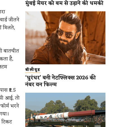
मुंबई मेयर को बम से उड़ाने की धमकी
ारा
ार्ड जीतने
ं मिलते,
नी बातचीत
कता है,
स्टम
बॉलीवुड
‘धुरंधर’ बनी नेटफ्लिक्स 2026 की
नंबर वन फिल्म
पास ₹2.5
ची आई, तो
 फॉर्म भरने
 गया।
ी टिकट