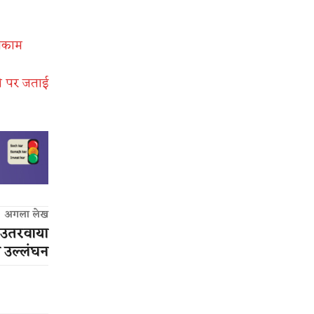
नाकाम
ोने पर जताई
अगला लेख
न उतरवाया
 उल्लंघन