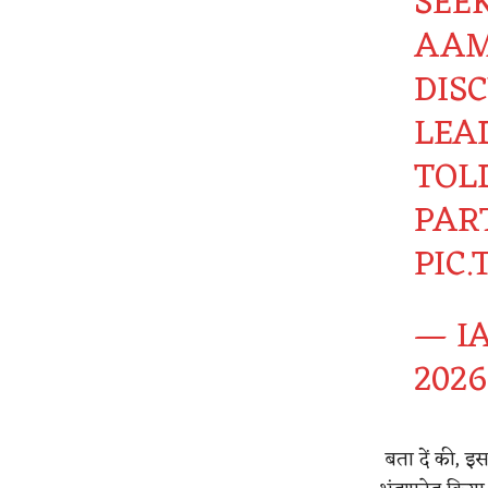
SEE
AAM
DIS
LEA
TOL
PAR
PIC
— I
2026
बता दें की, इस