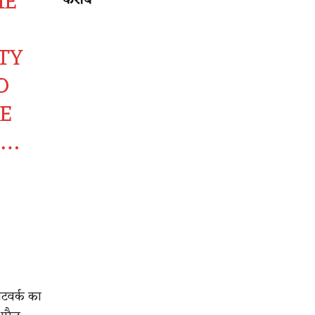
HE
करीब
TY
D
E
D…
ेटवर्क का