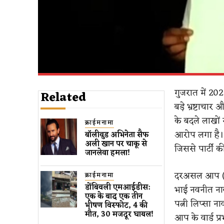
गुजरात में 20
Related
बड़े भ्रष्टाचा
के बदले लाखों
क्राईमनामा
आरोप लगा है। इ
बॉलीवुड​ अभिनेता सैफ
अली खान पर चाकू से ​
जिससे पार्टी 
जानलेवा हमला​!
दरअसल आप (AAP)
क्राईमनामा
डोंबिवली एमआईडीस:
भाई नवनीत नाव
एक के बाद एक तीन
पत्नी लिप्सा न
भीषण विस्फोट, 4 की
मौत, 30 मजदूर घायल!
आप के वार्ड प्