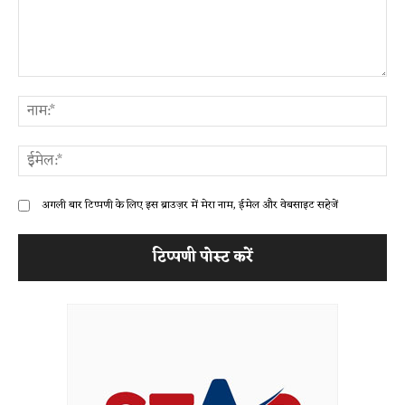
टिप्पणी:
ना
ईम
अगली बार टिप्पणी के लिए इस ब्राउज़र में मेरा नाम, ईमेल और वेबसाइट सहेजें