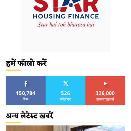
हमें फॉलो करें
150,784
526
326,000
फैंस
फॉलोवर
सब्सक्राइबर्स
अन्य लेटेस्ट खबरें