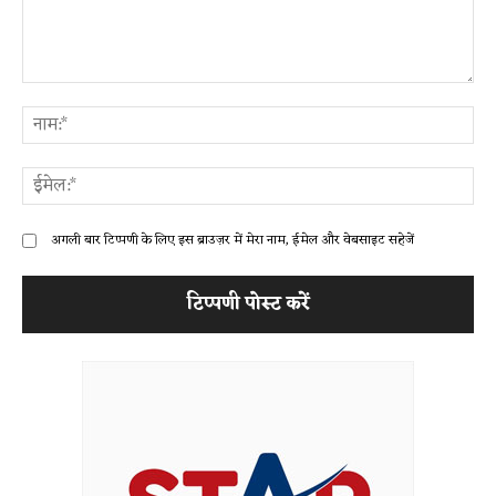
टिप्पणी:
ना
ईम
अगली बार टिप्पणी के लिए इस ब्राउज़र में मेरा नाम, ईमेल और वेबसाइट सहेजें