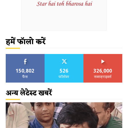
हमें फॉलो करें
150,802
526
326,000
फैंस
फॉलोवर
सब्सक्राइबर्स
अन्य लेटेस्ट खबरें