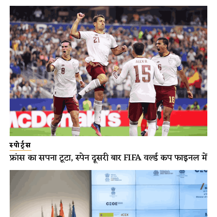
स्पोर्ट्स
फ्रांस का सपना टूटा, स्पेन दूसरी बार FIFA वर्ल्ड कप फाइनल में