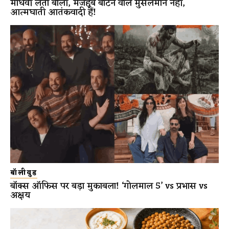
माधवी लता बोलीं, मजहब बांटने वाले मुसलमान नहीं,
आत्मघाती आतंकवादी हैं!
बॉलीवुड
बॉक्स ऑफिस पर बड़ा मुकाबला! ‘गोलमाल 5’ vs प्रभास vs
अक्षय