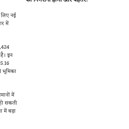
की निगरानी होगी और बेहतर!
े लिए नई
र में
8,424
 है। इन
45.16
ती भूमिका
ानों में
त हो सकती
में बड़ा