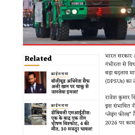
भारत सरकार अब
Related
गंभीरता से विच
बड़ा बदलाव मान
क्राईमनामा
(DPSUs) का लग
बॉलीवुड​ अभिनेता सैफ
अली खान पर चाकू से ​
जानलेवा हमला​!
राजेश कुमार सि
इस संभावित नी
क्राईमनामा
डोंबिवली एमआईडीस:
प्लेइंग फील्ड
एक के बाद एक तीन
2026 पर काम 
भीषण विस्फोट, 4 की
मौत, 30 मजदूर घायल!