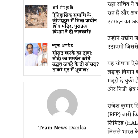
रक्षा सचिव ने
धर्म संस्कृति
रहा है और अब 
ऐतिहासिक समाधि के
उत्पादन का अ
जीर्णोद्धार में मिला प्राचीन
शिव मंदिर, पुरातत्व
विभाग ने दी जानकारी!
उन्होंने उद्य
उठाएगी जिससे न
न्यूज़ अपडेट
सांसद म्हस्के का दावा:
मोदी का समर्थन करेंगे
यह घोषणा ऐसे स
उद्धव ठाकरे के दो सांसद?
ठाकरे गुट में भूचाल?
लड़ाकू विमान क
मंजूरी दे चुकी
और निजी क्षेत्र
राजेश कुमार स
(RFP) जारी कि
लिमिटेड (HAL)
Team News Danka
जिससे भारत के