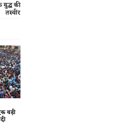
युद्ध की
तस्वीर
एक बड़ी
ादी