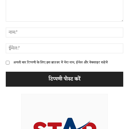
टिप्पणी:
ना
ईम
अगली बार टिप्पणी के लिए इस ब्राउज़र में मेरा नाम, ईमेल और वेबसाइट सहेजें