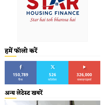
हमें फॉलो करें
150,789
526
326,000
फैंस
फॉलोवर
सब्सक्राइबर्स
अन्य लेटेस्ट खबरें