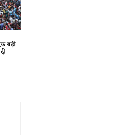
एक बड़ी
ादी