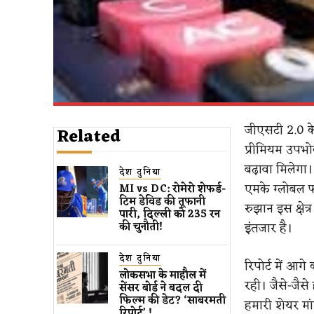
जीएसटी 2.0 क
Related
प्रीमियम उपभो
बढ़ावा मिलेगा।
देश दुनिया
एमके ग्लोबल फाइ
MI vs DC: रोमेरो शेफर्ड-
टिम डेविड की तूफानी
रुझान इस क्षेत
पारी, दिल्ली को 235 रन
इंतजार है।
की चुनौती!
देश दुनिया
रिपोर्ट में आग
लोकसभा के माहौल में
रही। जैसे-जैसे ह
सेंसर बोर्ड ने बदल दी
फिल्म की डेट? ‘साबरमती
हमारी शेयर मांग
रिपोर्ट’ !