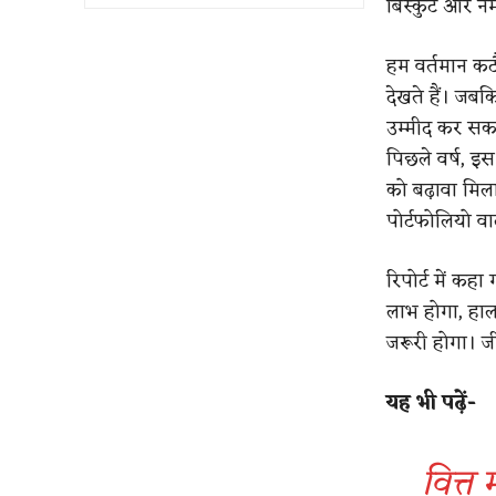
बिस्कुट और नम
हम वर्तमान कटौ
देखते हैं। जब
उम्मीद कर सकते
पिछले वर्ष, इस
को बढ़ावा मि
पोर्टफोलियो व
रिपोर्ट में कह
लाभ होगा, हाला
जरूरी होगा। ज
यह भी पढ़ें-
वित्त 