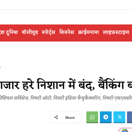
ेश दुनिया
बॉलीवुड
स्पोर्ट्स
बिजनेस
क्राईमनामा
लाइफ़स्टाइल
!
ार हरे निशान में बंद, बैंकिंग 
नेंशियल सर्विसेज, निफ्टी ऑटो, निफ्टी इंडिया मैन्युफैक्चरिंग, निफ्टी एफएम
Share