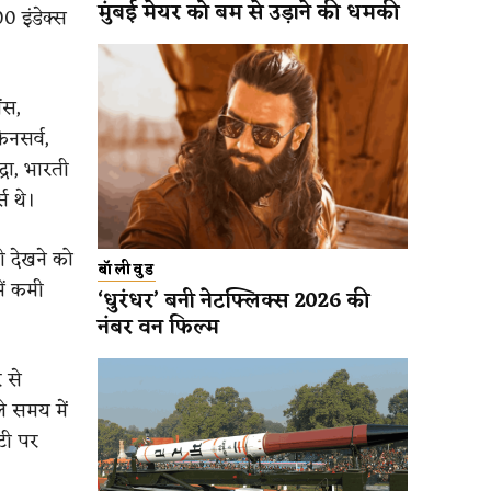
मुंबई मेयर को बम से उड़ाने की धमकी
0 इंडेक्स
ंस,
िनसर्व,
्रा, भारती
स थे।
ी देखने को
बॉलीवुड
ें कमी
‘धुरंधर’ बनी नेटफ्लिक्स 2026 की
नंबर वन फिल्म
 से
े समय में
टी पर