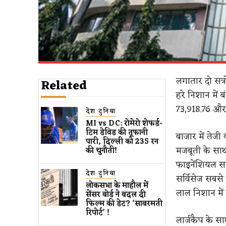
लगातार दो सत्र
Related
हरे निशान में 
73,918.76 और 
देश दुनिया
MI vs DC: रोमेरो शेफर्ड-
टिम डेविड की तूफानी
बाजार में तेजी
पारी, दिल्ली को 235 रन
मजबूती के साथ 
की चुनौती!
फाइनेंशियल सर्
देश दुनिया
सर्विसेज सबसे
लोकसभा के माहौल में
लाल निशान में
सेंसर बोर्ड ने बदल दी
फिल्म की डेट? ‘साबरमती
रिपोर्ट’ !
लार्जकैप के स