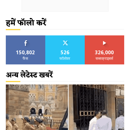
हमें फॉलो करें
150,802
526
326,000
फैंस
फॉलोवर
सब्सक्राइबर्स
अन्य लेटेस्ट खबरें