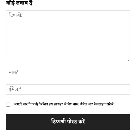
कोई जवाब दें
टिप्पणी:
ना
ईम
अगली बार टिप्पणी के लिए इस ब्राउज़र में मेरा नाम, ईमेल और वेबसाइट सहेजें