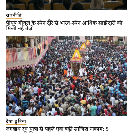
राजनीति
पीयूष गोयल के स्पेन दौरे से भारत-स्पेन आर्थिक साझेदारी को
मिली नई तेज़ी
देश दुनिया
जगन्नाथ रथ यात्रा से पहले एक बड़ी साज़िश नाकाम; 5