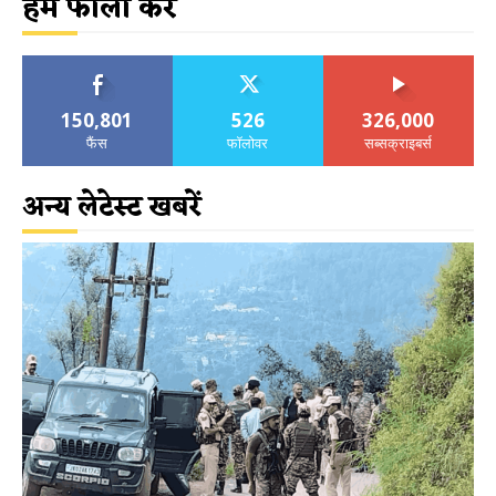
हमें फॉलो करें
150,801
526
326,000
फैंस
फॉलोवर
सब्सक्राइबर्स
अन्य लेटेस्ट खबरें