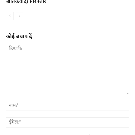
आतंकवादी गिरफ्तार
कोई जवाब दें
टिप्पणी:
ना
ईम