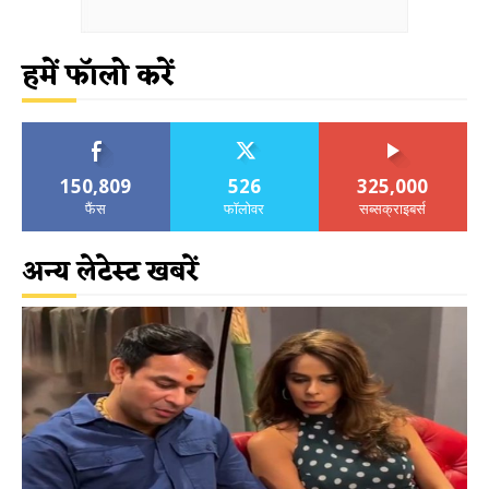
हमें फॉलो करें
150,809
526
325,000
फैंस
फॉलोवर
सब्सक्राइबर्स
अन्य लेटेस्ट खबरें