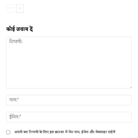
कोई जवाब दें
टिप्पणी:
ना
ईम
अगली बार टिप्पणी के लिए इस ब्राउज़र में मेरा नाम, ईमेल और वेबसाइट सहेजें