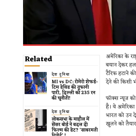
अमेरिका के राष
Related
बयान देकर हलच
टैरिफ हटाने क
देश दुनिया
देने की किसी भी 
MI vs DC: रोमेरो शेफर्ड-
टिम डेविड की तूफानी
पारी, दिल्ली को 235 रन
फॉक्स न्यूज को 
की चुनौती!
है। वे अमेरिका
देश दुनिया
भारत को उन दे
लोकसभा के माहौल में
खुलने को तैयार 
सेंसर बोर्ड ने बदल दी
फिल्म की डेट? ‘साबरमती
रिपोर्ट’ !