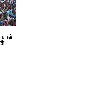
एक बड़ी
ादी