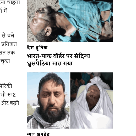
करना चाहता
 में
 से चले
 प्रतिशत
देश दुनिया
तिशत तक
भारत-पाक बॉर्डर पर संदिग्ध
 चुका
घुसपैठिया मारा गया
मेरिकी
ी स्पष्ट
ी और बढ़ने
न्यूज़ अपडेट